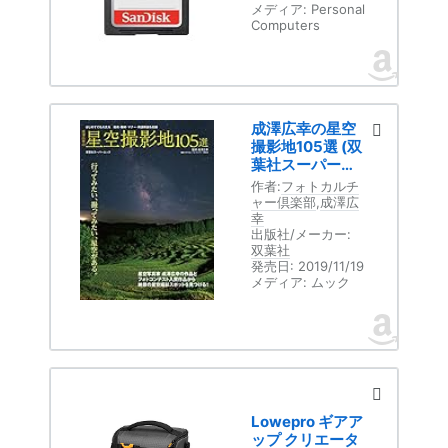
UHS-I 読取り最
メディア:
Personal
大100MB/s
Computers
SanDisk Ultra
SDSDUNR-
128G-GHENN エ
コパッケージ
成澤広幸の星空
撮影地105選 (双
葉社スーパーム
ック)
作者:
フォトカルチ
ャー倶楽部
,
成澤広
幸
出版社/メーカー:
双葉社
発売日:
2019/11/19
メディア:
ムック
Lowepro ギアア
ップ クリエータ