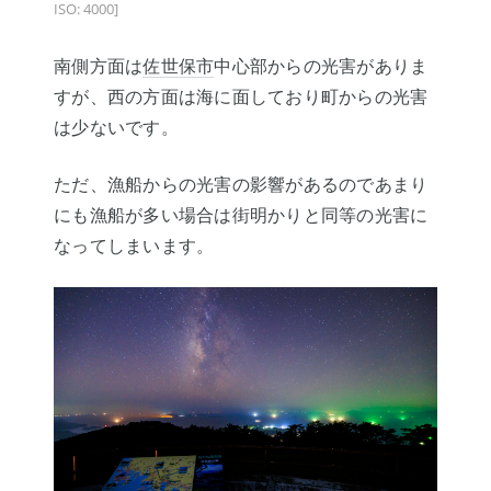
ISO: 4000]
南側方面は
佐世保市
中心部からの光害がありま
すが、西の方面は海に面しており町からの光害
は少ないです。
ただ、漁船からの光害の影響があるのであまり
にも漁船が多い場合は街明かりと同等の光害に
なってしまいます。