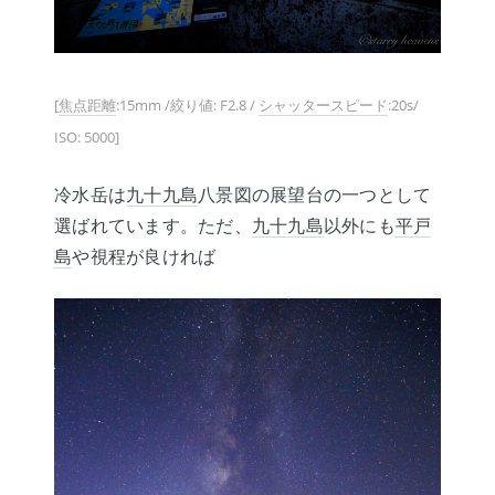
[
焦点距離
:15mm /絞り値: F2.8 /
シャッタースピード
:20s/
ISO: 5000]
冷水岳は
九十九島
八景図の展望台の一つとして
選ばれています。ただ、
九十九島
以外にも
平戸
島
や視程が良ければ