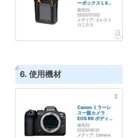
ーボックス L II
カメラアクセサ
発売日:
リー ガジェット
2020/07/02
収納ポーチ 3.8L
メディア:
エレクト
ロニクス
コンパクト
LP37348-
PWW
6. 使用機材
Canon ミラーレ
ス一眼カメラ
EOS R6 ボディ
ー EOSR6
発売日:
2020/08/31
メディア:
Camera