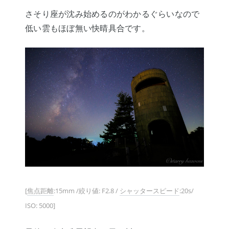
さそり座が沈み始めるのがわかるぐらいなので
低い雲もほぼ無い快晴具合です。
[
焦点距離
:15mm /絞り値: F2.8 /
シャッタースピード
:20s/
ISO: 5000]