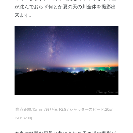
が沈んでおらず何とか夏の天の川全体を撮影出
来ます。
[
焦点距離
:15mm /絞り値: F2.8 /
シャッタースピード
:20s/
ISO: 3200]