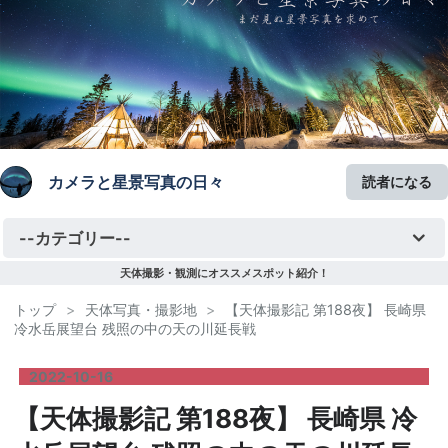
カメラと星景写真の日々
読者になる
天体撮影・観測にオススメスポット紹介！
トップ
>
天体写真・撮影地
>
【天体撮影記 第188夜】 長崎県
冷水岳展望台 残照の中の天の川延長戦
2022
-
10
-
16
【天体撮影記 第188夜】 長崎県 冷