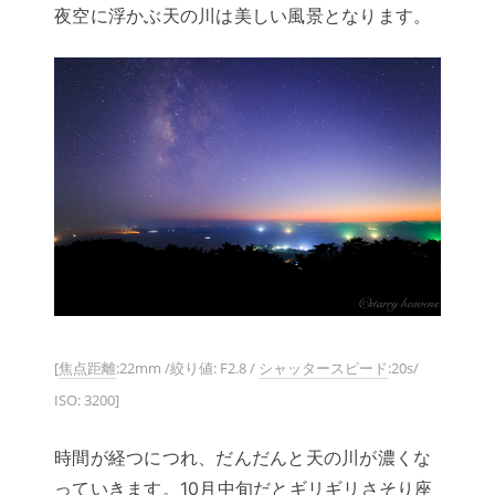
夜空に浮かぶ天の川は美しい風景となります。
[
焦点距離
:22mm /絞り値: F2.8 /
シャッタースピード
:20s/
ISO: 3200]
時間が経つにつれ、だんだんと天の川が濃くな
っていきます。10月中旬だとギリギリさそり座