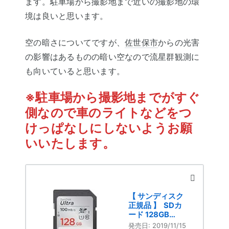
ます。駐車場から撮影地まで近いの撮影地の環
境は良いと思います。
空の暗さについてですが、
佐世保市
からの光害
の影響はあるものの暗い空なので流星群観測に
も向いていると思います。
※駐車場から撮影地までがすぐ
側なので車のライトなどをつ
けっぱなしにしないようお願
いいたします。
【 サンディスク
正規品 】 SDカ
ード 128GB
SDXC Class10
発売日:
2019/11/15