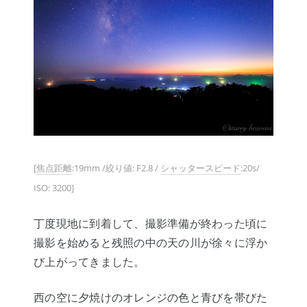
[
焦点距離
:19mm /絞り値: F2.8 /
シャッタースピード
:20s/
ISO: 3200]
丁度現地に到着して、撮影準備が終わった頃に
撮影を始めると残照の中の天の川が徐々に浮か
び上がってきました。
西の空に夕焼けのオレンジの色と青びを帯びた