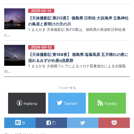
2025-02-15
【天体撮影記 第212夜】 徳島県 日和佐 大浜海岸 立島神社
の鳥居と夜明けの天の川
1. まえがき 天体撮影記 第212夜は、徳島県の美波町日和佐浦
に…
2024-05-12
【天体撮影記 第198夜】 徳島県 塩塚高原 五月晴れの夜に
流れるみずがめ座η流星群
1. まえがき 大規模フレアによるコロナ質量放出による太陽風
の…
フォローする
Hatena
Twitter
Feedly
0