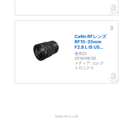
CaNn RFレンズ
RF15-35mm
F2.8 L IS USM
ブラック
発売日:
2019/09/30
メディア:
エレク
トロニクス
【スポンサーリンク】