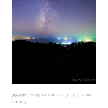
[
焦点距離
:15mm /絞り値: F2.8 /
シャッタースピード
:20s/
ISO: 5000]