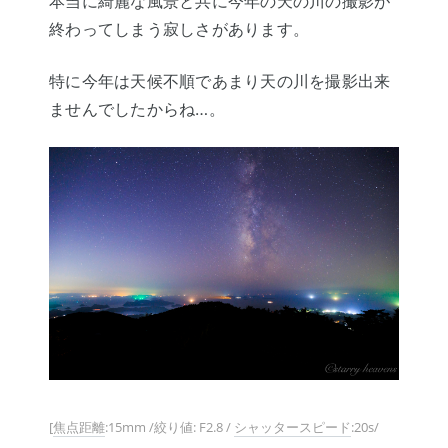
本当に綺麗な風景と共に今年の天の川の撮影が
終わってしまう寂しさがあります。
特に今年は天候不順であまり天の川を撮影出来
ませんでしたからね…。
[
焦点距離
:15mm /絞り値: F2.8 /
シャッタースピード
:20s/